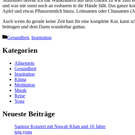
Smoothies bereite ich mit Wildkräutern aus dem Garten zu wie zum Be
und was mir sonst noch an essbarem in die Hände fällt. Das ganze
Apfel und etwas Pflanzenmilch hinzu. Leinsamen oder Chiasamen (Ach
Auch wenn du gerade keine Zeit hast für eine komplette Kur, kann s
beitragen und dem Darm wunderbar guttun.
Kategorien
Gesundheit
,
Inspiration
Kategorien
Allgemein
Gesundheit
Inspiration
Klima
Meditation
Musik
Reise
Yoga
Neueste Beiträge
Santoor Konzert mit Nawab Khan und 10 Jahre
tuja.yoga