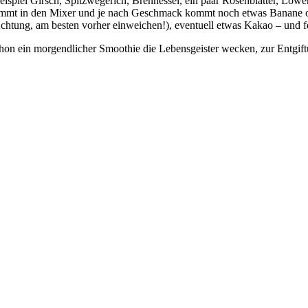
ispiel Girsch, Spitzwegerich, Brennessel, ein paar Rosenblätter, Löw
 kommt in den Mixer und je nach Geschmack kommt noch etwas Banane 
tung, am besten vorher einweichen!), eventuell etwas Kakao – und fe
chon ein morgendlicher Smoothie die Lebensgeister wecken, zur Entgif