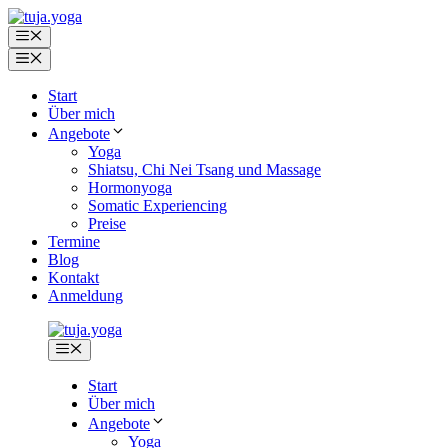
Zum
Inhalt
Menü
springen
Menü
Start
Über mich
Angebote
Yoga
Shiatsu, Chi Nei Tsang und Massage
Hormonyoga
Somatic Experiencing
Preise
Termine
Blog
Kontakt
Anmeldung
Menü
Start
Über mich
Angebote
Yoga