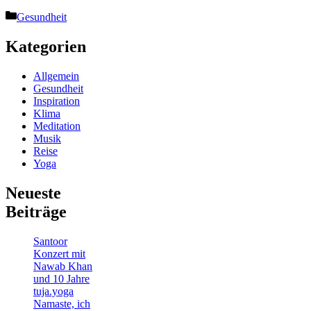
Kategorien
Gesundheit
Kategorien
Allgemein
Gesundheit
Inspiration
Klima
Meditation
Musik
Reise
Yoga
Neueste
Beiträge
Santoor
Konzert mit
Nawab Khan
und 10 Jahre
tuja.yoga
Namaste, ich