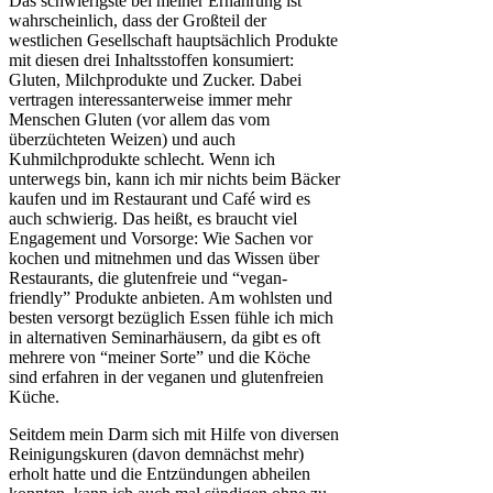
Das schwierigste bei meiner Ernährung ist
wahrscheinlich, dass der Großteil der
westlichen Gesellschaft hauptsächlich Produkte
mit diesen drei Inhaltsstoffen konsumiert:
Gluten, Milchprodukte und Zucker. Dabei
vertragen interessanterweise immer mehr
Menschen Gluten (vor allem das vom
überzüchteten Weizen) und auch
Kuhmilchprodukte schlecht. Wenn ich
unterwegs bin, kann ich mir nichts beim Bäcker
kaufen und im Restaurant und Café wird es
auch schwierig. Das heißt, es braucht viel
Engagement und Vorsorge: Wie Sachen vor
kochen und mitnehmen und das Wissen über
Restaurants, die glutenfreie und “vegan-
friendly” Produkte anbieten. Am wohlsten und
besten versorgt bezüglich Essen fühle ich mich
in alternativen Seminarhäusern, da gibt es oft
mehrere von “meiner Sorte” und die Köche
sind erfahren in der veganen und glutenfreien
Küche.
Seitdem mein Darm sich mit Hilfe von diversen
Reinigungskuren (davon demnächst mehr)
erholt hatte und die Entzündungen abheilen