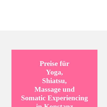
Preise für
Yoga,
Shiatsu,
Massage und
Somatic Experiencing
in Konstanz