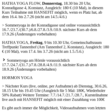
HATHA YOGA FLOW,
Donnerstag
, 18.30 bis 20 Uhr,
Konradigasse 4, Konstanz, Ausgleich: 180 € (10 Mal), in diesem
Kurs Teilnahme mit HANSEFIT möglich, wenn es Platz hat, ab
dem 16.4. bis 2.7.26 (nicht am 14.5./4.6.)
> Sommeryoga in der Konradigasse und online voraussichtlich
16.7./23.7./(30.7.)/6.8./27.8./3.9./10.9. nächster Kurs ab dem
17.9.26 (Änderungen vorbehalten)
HATHA YOGA,
Freitag
, 9 bis 10.30 Uhr, Gemeinschaftsraum
Treffpunkt Tannenhof (Am Tannenhof 2, Konstanz), Ausgleich: 180
€ (10 Mal), vom 17.4. bis 3.7.26 (nicht am 1.5./5.6.)
Sommeryoga am Hörnle voraussichtlich
17.7./24.7./(31.7.)/7.8./28.8./4.9./11.9. nächster Kurs ab dem
18.9.26 (Änderungen vorbehalten)
HORMON YOGA
> Nächster Kurs (live, online, per Aufnahme) ab Dienstag, 30.6.26,
18.15 Uhr bis 19.45 Uhr (Ausgleich für 5 Mal: 180€, Wiederholer
50% Rabatt) Weitere Termine: 7.7./14.7./21.7./28.7., Kursteilnahme
live auch mit HANSEFIT möglich mit einer Zuzahlung von 100€
Es gibt auch immer die Möglichkeit, Videoaufnahmen vom letzten