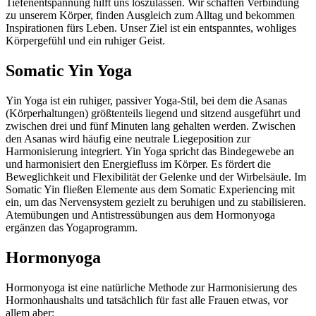
Tiefenentspannung hilft uns loszulassen. Wir schaffen Verbindung
zu unserem Körper, finden Ausgleich zum Alltag und bekommen
Inspirationen fürs Leben. Unser Ziel ist ein entspanntes, wohliges
Körpergefühl und ein ruhiger Geist.
Somatic Yin Yoga
Yin Yoga ist ein ruhiger, passiver Yoga-Stil, bei dem die Asanas
(Körperhaltungen) größtenteils liegend und sitzend ausgeführt und
zwischen drei und fünf Minuten lang gehalten werden. Zwischen
den Asanas wird häufig eine neutrale Liegeposition zur
Harmonisierung integriert. Yin Yoga spricht das Bindegewebe an
und harmonisiert den Energiefluss im Körper. Es fördert die
Beweglichkeit und Flexibilität der Gelenke und der Wirbelsäule. Im
Somatic Yin fließen Elemente aus dem Somatic Experiencing mit
ein, um das Nervensystem gezielt zu beruhigen und zu stabilisieren.
Atemübungen und Antistressübungen aus dem Hormonyoga
ergänzen das Yogaprogramm.
Hormonyoga
Hormonyoga ist eine natürliche Methode zur Harmonisierung des
Hormonhaushalts und tatsächlich für fast alle Frauen etwas, vor
allem aber: