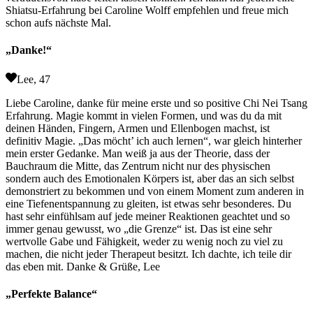
Shiatsu-Erfahrung bei Caroline Wolff empfehlen und freue mich
schon aufs nächste Mal.
„Danke!“
Lee, 47
Liebe Caroline, danke für meine erste und so positive Chi Nei Tsang
Erfahrung. Magie kommt in vielen Formen, und was du da mit
deinen Händen, Fingern, Armen und Ellenbogen machst, ist
definitiv Magie. „Das möcht’ ich auch lernen“, war gleich hinterher
mein erster Gedanke. Man weiß ja aus der Theorie, dass der
Bauchraum die Mitte, das Zentrum nicht nur des physischen
sondern auch des Emotionalen Körpers ist, aber das an sich selbst
demonstriert zu bekommen und von einem Moment zum anderen in
eine Tiefenentspannung zu gleiten, ist etwas sehr besonderes. Du
hast sehr einfühlsam auf jede meiner Reaktionen geachtet und so
immer genau gewusst, wo „die Grenze“ ist. Das ist eine sehr
wertvolle Gabe und Fähigkeit, weder zu wenig noch zu viel zu
machen, die nicht jeder Therapeut besitzt. Ich dachte, ich teile dir
das eben mit. Danke & Grüße, Lee
„Perfekte Balance“