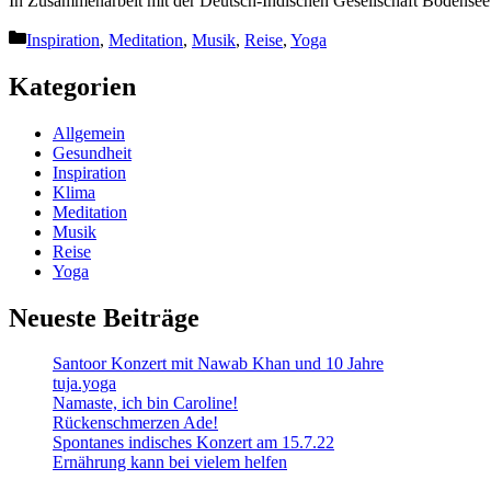
In Zusammenarbeit mit der Deutsch-Indischen Gesellschaft Bodensee
Kategorien
Inspiration
,
Meditation
,
Musik
,
Reise
,
Yoga
Kategorien
Allgemein
Gesundheit
Inspiration
Klima
Meditation
Musik
Reise
Yoga
Neueste Beiträge
Santoor Konzert mit Nawab Khan und 10 Jahre
tuja.yoga
Namaste, ich bin Caroline!
Rückenschmerzen Ade!
Spontanes indisches Konzert am 15.7.22
Ernährung kann bei vielem helfen