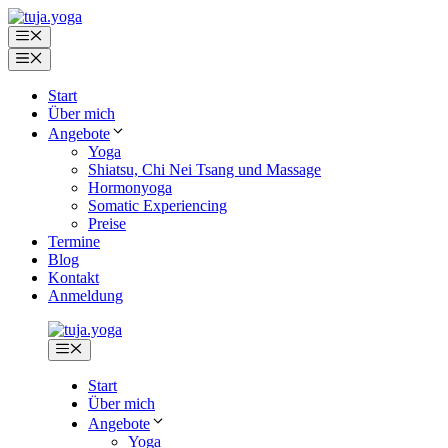
Zum
Inhalt
Menü
springen
Menü
Start
Über mich
Angebote
Yoga
Shiatsu, Chi Nei Tsang und Massage
Hormonyoga
Somatic Experiencing
Preise
Termine
Blog
Kontakt
Anmeldung
Menü
Start
Über mich
Angebote
Yoga