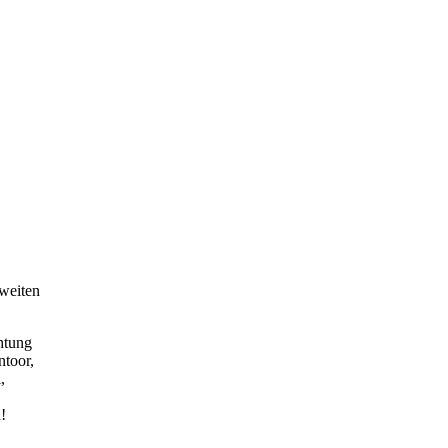
weiten
htung
ntoor,
,
!