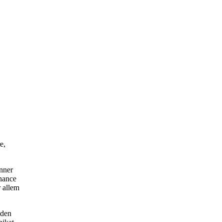
e,
ünner
Chance
 allem
nden