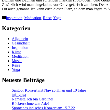
Blumen und Bäumen und surrenden Insekten (Foto oben). Und Giorgi, de
Zusätzlich wird man eingeladen, vor Ort vegetarisch zu leben: Detox fü
Ort auch genannt. Ich kann euch diesen Platz, an dem man
Yoga
im S
Kategorien
Inspiration
,
Meditation
,
Reise
,
Yoga
Kategorien
Allgemein
Gesundheit
Inspiration
Klima
Meditation
Musik
Reise
Yoga
Neueste Beiträge
Santoor Konzert mit Nawab Khan und 10 Jahre
tuja.yoga
Namaste, ich bin Caroline!
Rückenschmerzen Ade!
Spontanes indisches Konzert am 15.7.22