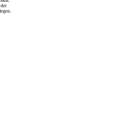
nikat.
 der
legen.