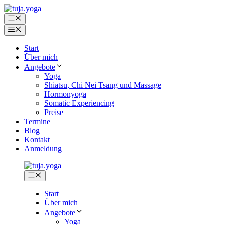
Zum
Inhalt
Menü
springen
Menü
Start
Über mich
Angebote
Yoga
Shiatsu, Chi Nei Tsang und Massage
Hormonyoga
Somatic Experiencing
Preise
Termine
Blog
Kontakt
Anmeldung
Menü
Start
Über mich
Angebote
Yoga