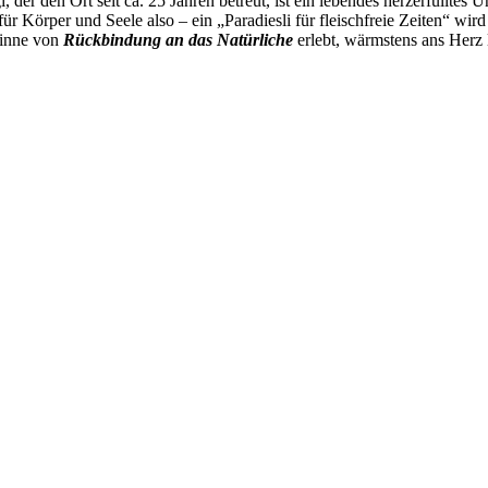
r den Ort seit ca. 25 Jahren betreut, ist ein lebendes herzerfülltes U
r Körper und Seele also – ein „Paradiesli für fleischfreie Zeiten“ wird
inne von
Rückbindung an das Natürliche
erlebt, wärmstens ans Herz 