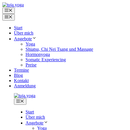
Zum
Inhalt
Menü
springen
Menü
Start
Über mich
Angebote
Yoga
Shiatsu, Chi Nei Tsang und Massage
Hormonyoga
Somatic Experiencing
Preise
Termine
Blog
Kontakt
Anmeldung
Menü
Start
Über mich
Angebote
Yoga