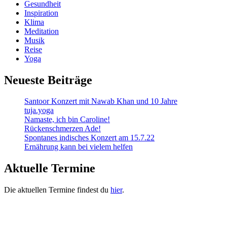
Gesundheit
Inspiration
Klima
Meditation
Musik
Reise
Yoga
Neueste Beiträge
Santoor Konzert mit Nawab Khan und 10 Jahre
tuja.yoga
Namaste, ich bin Caroline!
Rückenschmerzen Ade!
Spontanes indisches Konzert am 15.7.22
Ernährung kann bei vielem helfen
Aktuelle Termine
Die aktuellen Termine findest du
hier
.