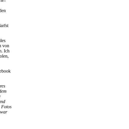
rte?
 den
arfst
iles
h von
n. Ich
olen,
cebook
res
ndem
e
und
e Fotos
 war