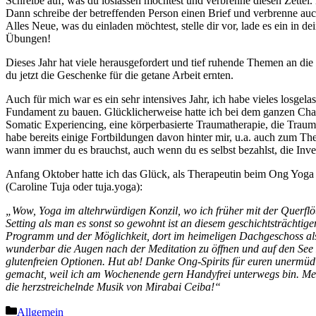
Schreibe auf, was du loslassen möchtest und verbrenne diesen Zettel
Dann schreibe der betreffenden Person einen Brief und verbrenne auc
Alles Neue, was du einladen möchtest, stelle dir vor, lade es ein in d
Übungen!
Dieses Jahr hat viele herausgefordert und tief ruhende Themen an die 
du jetzt die Geschenke für die getane Arbeit ernten.
Auch für mich war es ein sehr intensives Jahr, ich habe vieles losgelas
Fundament zu bauen. Glücklicherweise hatte ich bei dem ganzen Chao
Somatic Experiencing, eine körperbasierte Traumatherapie, die Traum
habe bereits einige Fortbildungen davon hinter mir, u.a. auch zum Th
wann immer du es brauchst, auch wenn du es selbst bezahlst, die Invest
Anfang Oktober hatte ich das Glück, als Therapeutin beim Ong Yoga F
(Caroline Tuja oder tuja.yoga):
„Wow, Yoga im altehrwürdigen Konzil, wo ich früher mit der Querflö
Setting als man es sonst so gewohnt ist an diesem geschichtsträchtig
Programm und der Möglichkeit, dort im heimeligen Dachgeschoss al
wunderbar die Augen nach der Meditation zu öffnen und auf den See 
glutenfreien Optionen. Hut ab! Danke Ong-Spirits für euren unermüdli
gemacht, weil ich am Wochenende gern Handyfrei unterwegs bin. Me
die herzstreichelnde Musik von Mirabai Ceiba!“
Kategorien
Allgemein