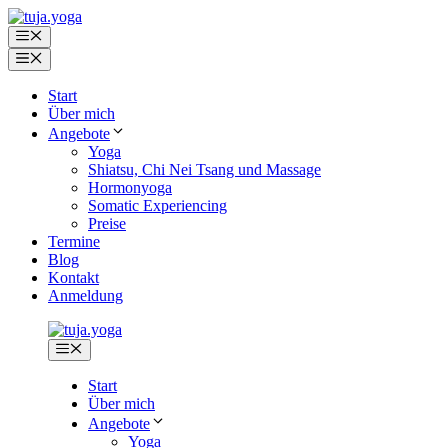
Zum
Inhalt
Menü
springen
Menü
Start
Über mich
Angebote
Yoga
Shiatsu, Chi Nei Tsang und Massage
Hormonyoga
Somatic Experiencing
Preise
Termine
Blog
Kontakt
Anmeldung
Menü
Start
Über mich
Angebote
Yoga