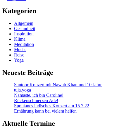
Kategorien
Allgemein
Gesundheit
Inspiration
Klima
Meditation
Musik
Reise
Yoga
Neueste Beiträge
Santoor Konzert mit Nawab Khan und 10 Jahre
tuja.yoga
Namaste, ich bin Caroline!
Rückenschmerzen Ade!
Spontanes indisches Konzert am 15.7.22
Ernährung kann bei vielem helfen
Aktuelle Termine