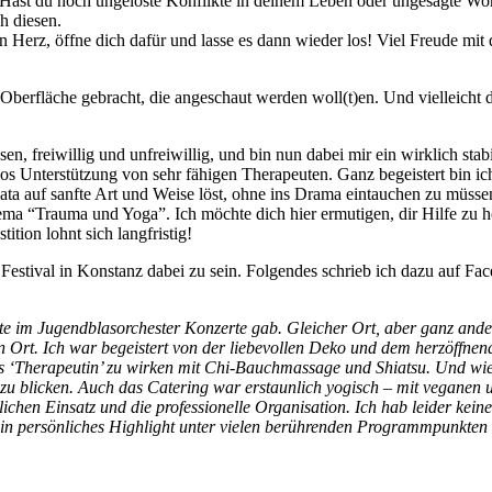
. Hast du noch ungelöste Konflikte in deinem Leben oder ungesagte Wo
h diesen.
ein Herz, öffne dich dafür und lasse es dann wieder los! Viel Freude mit
Oberfläche gebracht, die angeschaut werden woll(t)en. Und vielleicht d
sen, freiwillig und unfreiwillig, und bin nun dabei mir ein wirklich stab
s Unterstützung von sehr fähigen Therapeuten. Ganz begeistert bin ic
ata auf sanfte Art und Weise löst, ohne ins Drama eintauchen zu müsse
ema “Trauma und Yoga”. Ich möchte dich hier ermutigen, dir Hilfe zu h
ition lohnt sich langfristig!
estival in Konstanz dabei zu sein. Folgendes schrieb ich dazu auf Fa
te im Jugendblasorchester Konzerte gab. Gleicher Ort, aber ganz ande
en Ort. Ich war begeistert von der liebevollen Deko und dem herzöffne
s ‘Therapeutin’ zu wirken mit Chi-Bauchmassage und Shiatsu. Und wi
zu blicken. Auch das Catering war erstaunlich yogisch – mit veganen 
chen Einsatz und die professionelle Organisation. Ich hab leider kein
in persönliches Highlight unter vielen berührenden Programmpunkten